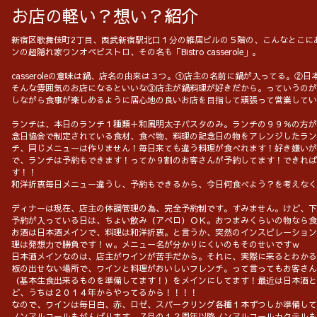
お店の軽い？想い？紹介
新宿区歌舞伎町2丁目、西武新宿駅北口１分の雑居ビルの５階の、こんなとこに
ンの超隠れ家ワンオペビストロ、その名も「Bistro casserole」。
casseroleの意味は鍋、店名の由来は３つ。①店主の名前に鍋が入ってる。②
そんな雰囲気のお店になるといいな③店主が鍋料理が好きだから。っていうのが
しながら食事が楽しめるように居心地の良いお店を目指して頑張って営業してい
ランチは、本日のランチ１種類＋和風明太子パスタのみ。ランチの９９％の方が
念日協会で制定されている食材、食べ物、料理の記念日の物をアレンジしたラン
チ、同じメニューは作りません！毎日来ても違う料理が食べれます！好き嫌いが
で、ランチは予約もできます！ってか９割のお客さんが予約してます！できれば
す！！
和洋折衷毎日メニュー違うし、予約もできるから、今日何食べよう？を考えなく
ディナーは現在、店主の体調管理の為、完全予約制です。すみません。けど、下
予約が入っている日は、ちょい飲み（アペロ）ＯＫ。おつまみくらいの物なら食
お酒は日本酒メインで、料理は和洋折衷。と言うか、突然のインスピレーション
理は発想力で勝負です！ｗ。メニュー名が分かりにくいのもそのせいですｗ
日本酒メインなのは、店主がワインが苦手だから。それに、実際に来るとわかる
板の出せない場所で、ワインと料理がおいしいフレンチ。って言ってもお客さん
（基本生食出来るものを準備してます！）をメインにしてます！最近は日本酒と
ど、うちは２０１４年からやってるから！！！！
なので、ワインは毎日白、赤、ロゼ、スパークリング各種１本ずつしか準備して
ノンアルコールもがんばります。７月の１２周年以降ノンアルコールカクテルも