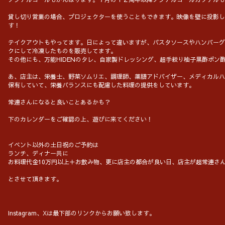
貸し切り営業の場合、プロジェクターを使うこともできます。映像を壁に投影し
す！
テイクアウトもやってます。日によって違いますが、パスタソースやハンバーグ
クにして冷凍したものを販売してます。
その他にも、万能HIDENのタレ、自家製ドレッシング、超手絞り柚子黒酢
あ、店主は、栄養士、野菜ソムリエ、調理師、薬膳アドバイザー、メディカルハ
保有していて、栄養バランスにも配慮した料理の提供をしています。
常連さんになると良いことあるかも？
下のカレンダーをご確認の上、遊びに来てください！
イベント以外の土日祝のご予約は
ランチ、ディナー共に
お料理代金10万円以上＋お飲み物、更に店主の都合が良い日、店主が超常連さ
とさせて頂きます。
Instagram、Xは最下部のリンクからお願い致します。