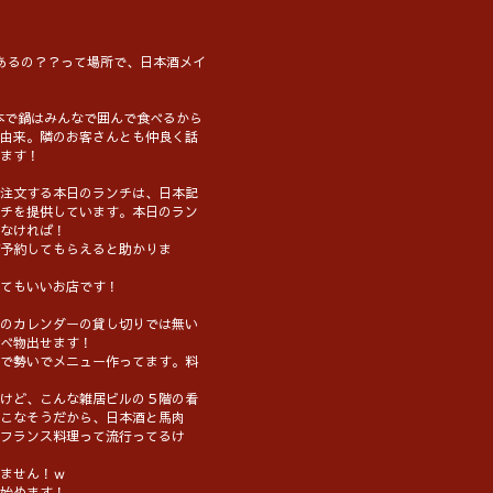
あるの？？って場所で、日本酒メイ
日本で鍋はみんなで囲んで食べるから
由来。隣のお客さんとも仲良く話
ます！
注文する本日のランチは、日本記
チを提供しています。本日のラン
なければ！
予約してもらえると助かりま
てもいいお店です！
のカレンダーの貸し切りでは無い
べ物出せます！
で勢いでメニュー作ってます。料
けど、こんな雑居ビルの５階の看
こなそうだから、日本酒と馬肉
フランス料理って流行ってるけ
ません！ｗ
始めます！